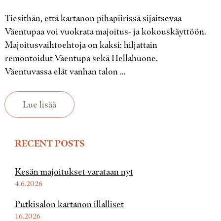
Tiesithän, että kartanon pihapiirissä sijaitsevaa
Väentupaa voi vuokrata majoitus- ja kokouskäyttöön.
Majoitusvaihtoehtoja on kaksi: hiljattain
remontoidut Väentupa sekä Hellahuone.
Väentuvassa elät vanhan talon …
Lue lisää
RECENT POSTS
Kesän majoitukset varataan nyt
4.6.2026
Putkisalon kartanon illalliset
1.6.2026