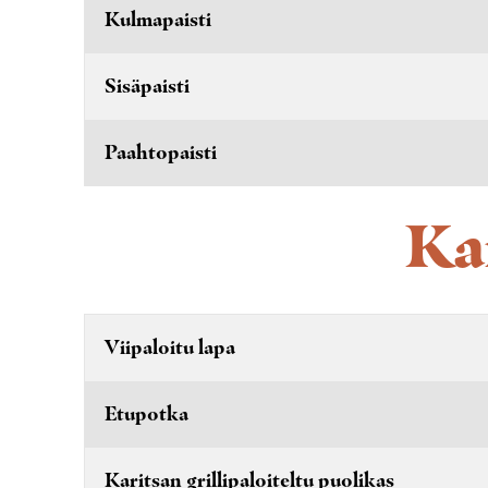
Kulmapaisti
Sisäpaisti
Paahtopaisti
Ka
Viipaloitu lapa
Etupotka
Karitsan grillipaloiteltu puolikas