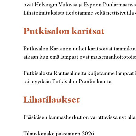
ovat Helsingin Viikissä ja Espoon Puolarmaariss
Lihatoimituksista tiedotamme sekä nettisivuilla et
Putkisalon karitsat
Putkisalon Kartanon uuhet karitsoivat tammikuu
aikaan kun emä lampaat ovat maisemanhoitotöissä
Putkisalosta Rantasalmelta kuljetamme lampaat it
tai myydään Putkisalon Puodin kautta.
Lihatilaukset
Pääsiäisen lammasherkut on varattavissa nyt alla
Tilauslomake pääsiäinen 2026