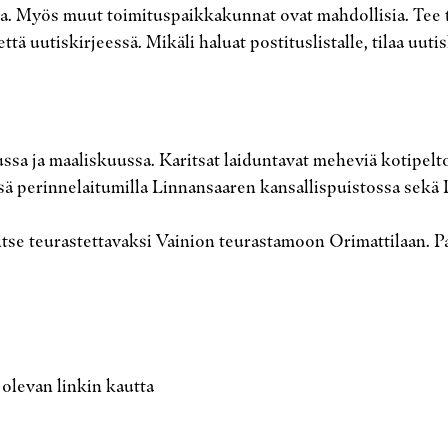
a. Myös muut toimituspaikkakunnat ovat mahdollisia. Tee ti
tä uutiskirjeessä. Mikäli haluat postituslistalle, tilaa uuti
ssa ja maaliskuussa. Karitsat laiduntavat meheviä kotipel
 perinnelaitumilla Linnansaaren kansallispuistossa sekä P
se teurastettavaksi Vainion teurastamoon Orimattilaan. Pak
 olevan linkin kautta