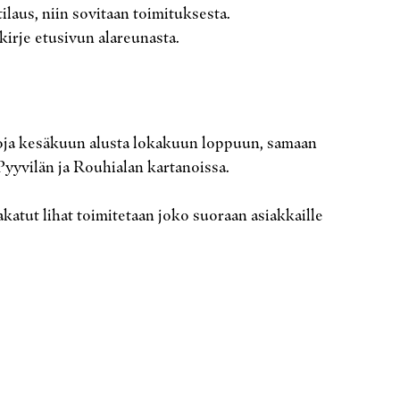
laus, niin sovitaan toimituksesta.
skirje etusivun alareunasta.
toja kesäkuun alusta lokakuun loppuun, samaan
yyvilän ja Rouhialan kartanoissa.
atut lihat toimitetaan joko suoraan asiakkaille