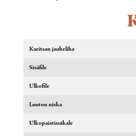
K
Karitsan jauheliha
Sisäfile
Ulkofile
Luuton niska
Ulkopaistisuikale