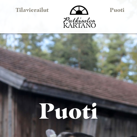
Tilavierailut
Puoti
Puoti