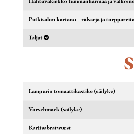
Hahtuvakiekko tummanharmaa ja valkoin
Putkisalon kartano – rälssejä ja torppareita
Taljat
S
Lampurin tomaattikastike (säilyke)
Vorschmack (säilyke)
Karitsabratwurst