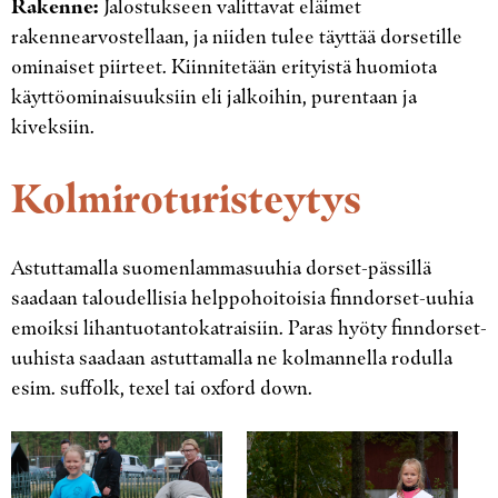
Rakenne:
Jalostukseen valittavat eläimet
rakennearvostellaan, ja niiden tulee täyttää dorsetille
ominaiset piirteet. Kiinnitetään erityistä huomiota
käyttöominaisuuksiin eli jalkoihin, purentaan ja
kiveksiin.
Kolmiroturisteytys
Astuttamalla suomenlammasuuhia dorset-pässillä
saadaan taloudellisia helppohoitoisia finndorset-uuhia
emoiksi lihantuotantokatraisiin. Paras hyöty finndorset-
uuhista saadaan astuttamalla ne kolmannella rodulla
esim. suffolk, texel tai oxford down.