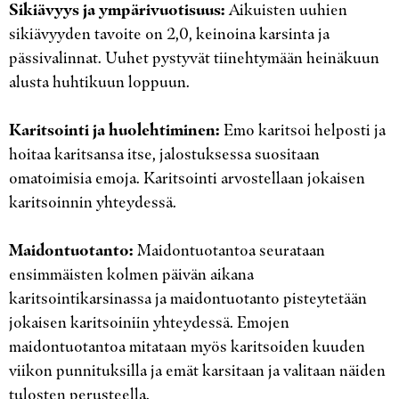
Sikiävyys ja ympärivuotisuus:
Aikuisten uuhien
sikiävyyden tavoite on 2,0, keinoina karsinta ja
pässivalinnat. Uuhet pystyvät tiinehtymään heinäkuun
alusta huhtikuun loppuun.
Karitsointi ja huolehtiminen:
Emo karitsoi helposti ja
hoitaa karitsansa itse, jalostuksessa suositaan
omatoimisia emoja. Karitsointi arvostellaan jokaisen
karitsoinnin yhteydessä.
Maidontuotanto:
Maidontuotantoa seurataan
ensimmäisten kolmen päivän aikana
karitsointikarsinassa ja maidontuotanto pisteytetään
jokaisen karitsoiniin yhteydessä. Emojen
maidontuotantoa mitataan myös karitsoiden kuuden
viikon punnituksilla ja emät karsitaan ja valitaan näiden
tulosten perusteella.