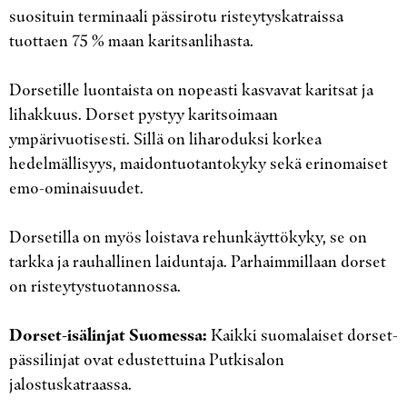
suosituin terminaali pässirotu risteytyskatraissa
tuottaen 75 % maan karitsanlihasta.
Dorsetille luontaista on nopeasti kasvavat karitsat ja
lihakkuus. Dorset pystyy karitsoimaan
ympärivuotisesti. Sillä on liharoduksi korkea
hedelmällisyys, maidontuotantokyky sekä erinomaiset
emo-ominaisuudet.
Dorsetilla on myös loistava rehunkäyttökyky, se on
tarkka ja rauhallinen laiduntaja. Parhaimmillaan dorset
on risteytystuotannossa.
Dorset-isälinjat Suomessa:
Kaikki suomalaiset dorset-
pässilinjat ovat edustettuina Putkisalon
jalostuskatraassa.