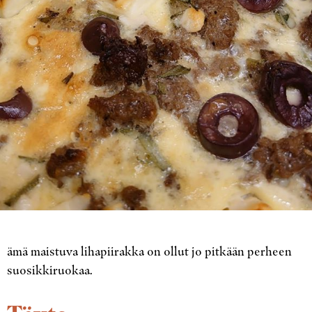
ämä maistuva lihapiirakka on ollut jo pitkään perheen
suosikkiruokaa.