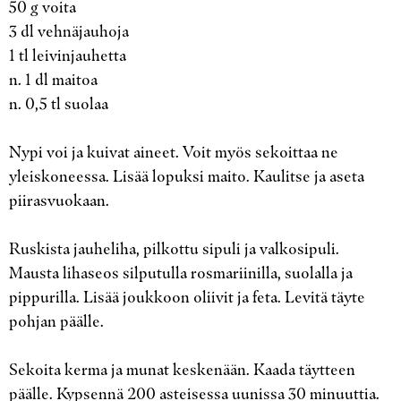
50 g voita
3 dl vehnäjauhoja
1 tl leivinjauhetta
n. 1 dl maitoa
n. 0,5 tl suolaa
Nypi voi ja kuivat aineet. Voit myös sekoittaa ne
yleiskoneessa. Lisää lopuksi maito. Kaulitse ja aseta
piirasvuokaan.
Ruskista jauheliha, pilkottu sipuli ja valkosipuli.
Mausta lihaseos silputulla rosmariinilla, suolalla ja
pippurilla. Lisää joukkoon oliivit ja feta. Levitä täyte
pohjan päälle.
Sekoita kerma ja munat keskenään. Kaada täytteen
päälle. Kypsennä 200 asteisessa uunissa 30 minuuttia.