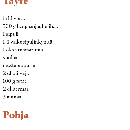
Täyte
1 rkl voita
500 g lampaanjauhelihaa
1 sipuli
1-3 valkosipulinkynttä
1 oksa rosmariinia
suolaa
mustapippuria
2 dl oliiveja
100 g fetaa
2 dl kermaa
3 munaa
Pohja