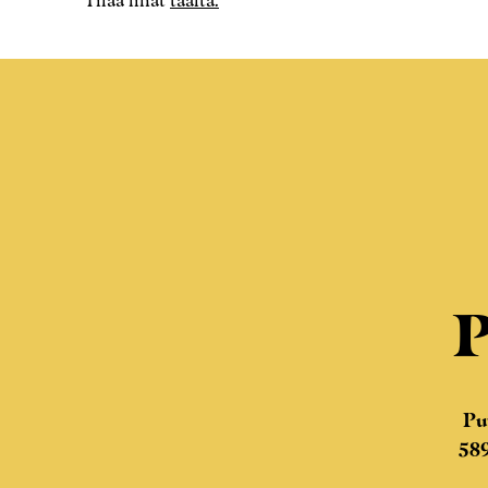
Tilaa lihat
täältä.
P
Pu
58