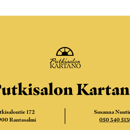
utkisalon Karta
tkisalontie 172
Susanna Nuuti
900 Rantasalmi
050 340 513