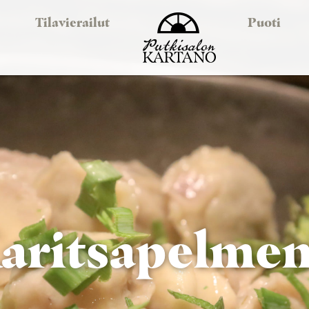
Tilavierailut
Puoti
aritsapelmen