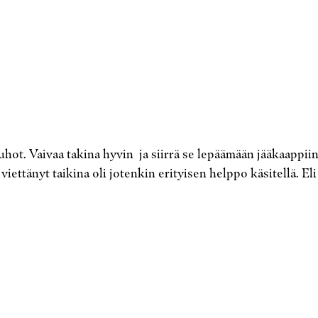
auhot. Vaivaa takina hyvin ja siirrä se lepäämään jääkaappi
iettänyt taikina oli jotenkin erityisen helppo käsitellä. Eli j