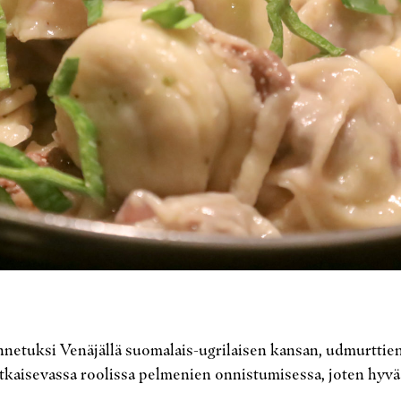
tunnetuksi Venäjällä suomalais-ugrilaisen kansan, udmurttien
ratkaisevassa roolissa pelmenien onnistumisessa, joten hyvä