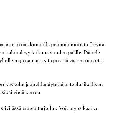
aa ja se irtoaa kunnolla pelminimuotista. Levitä
nen taikinalevy kokonaisuuden päälle. Painele
ljelleen ja napauta sitä pöytää vasten niin että
n keskelle jauhelihatäytettä n. teelusikallisen
siksi vielä kerran.
siivilässä ennen tarjoilua. Voit myös kaataa