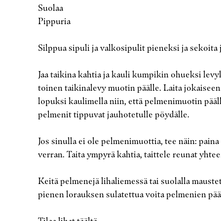
Suolaa
Pippuria
Silppua sipuli ja valkosipulit pieneksi ja sekoita
Jaa taikina kahtia ja kauli kumpikin ohueksi levyk
toinen taikinalevy muotin päälle. Laita jokaisee
lopuksi kaulimella niin, että pelmenimuotin pääll
pelmenit tippuvat jauhotetulle pöydälle.
Jos sinulla ei ole pelmenimuottia, tee näin: pain
verran. Taita ympyrä kahtia, taittele reunat yhte
Keitä pelmenejä lihaliemessä tai suolalla maustet
pienen lorauksen sulatettua voita pelmenien pää