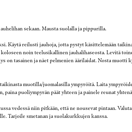
 jauhelihan sekaan. Mausta suolalla ja pippurilla.
si. Käytä reilusti jauhoja, jotta pystyt käsittelemään taikin
n koloseen noin teelusikallinen jauhalihaseosta. Levitä toi
ys on tasainen ja näet pelmenien äärilaidat. Nosta muotti ky
a taikinasta muotilla/juomalasilla ympyröitä. Laita ympyröide
en, paina puoliympyrän päät yhteen ja painele reunat yhtenäi
ussa vedessä niin pitkään, että ne nousevat pintaan. Valuta 
lle. Tarjoile smetanan ja suolakurkkujen kanssa.