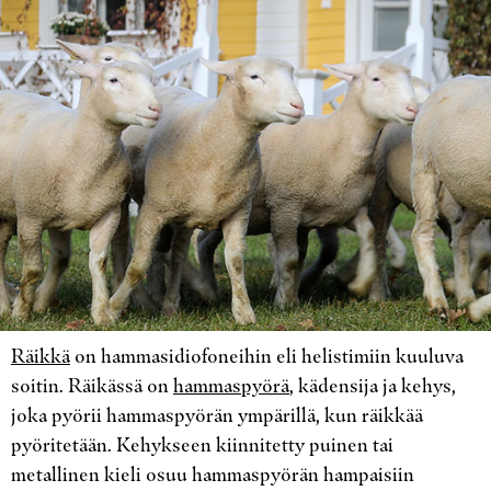
Räikkä
on hammasidiofoneihin eli helistimiin kuuluva
soitin. Räikässä on
hammaspyörä
, kädensija ja kehys,
joka pyörii hammaspyörän ympärillä, kun räikkää
pyöritetään. Kehykseen kiinnitetty puinen tai
metallinen kieli osuu hammaspyörän hampaisiin