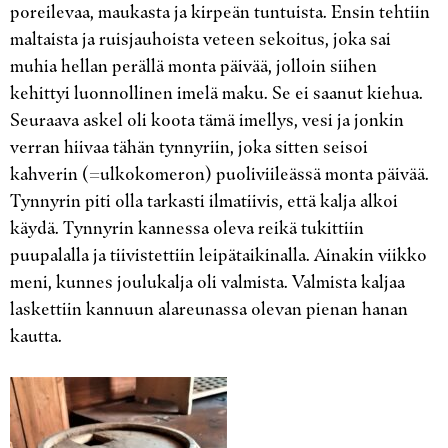
poreilevaa, maukasta ja kirpeän tuntuista. Ensin tehtiin
maltaista ja ruisjauhoista veteen sekoitus, joka sai
muhia hellan perällä monta päivää, jolloin siihen
kehittyi luonnollinen imelä maku. Se ei saanut kiehua.
Seuraava askel oli koota tämä imellys, vesi ja jonkin
verran hiivaa tähän tynnyriin, joka sitten seisoi
kahverin (=ulkokomeron) puoliviileässä monta päivää.
Tynnyrin piti olla tarkasti ilmatiivis, että kalja alkoi
käydä. Tynnyrin kannessa oleva reikä tukittiin
puupalalla ja tiivistettiin leipätaikinalla. Ainakin viikko
meni, kunnes joulukalja oli valmista. Valmista kaljaa
laskettiin kannuun alareunassa olevan pienan hanan
kautta.