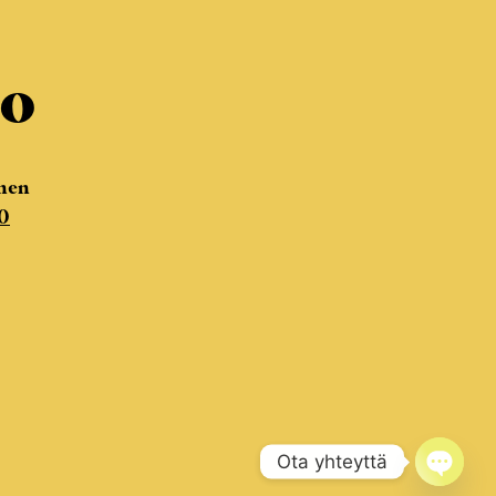
no
nen
0
Ota yhteyttä