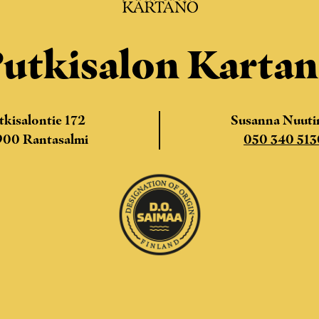
utkisalon Karta
tkisalontie 172
Susanna Nuuti
900 Rantasalmi
050 340 513