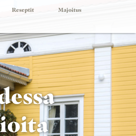
Reseptit
Majoitus
udessa
ioita