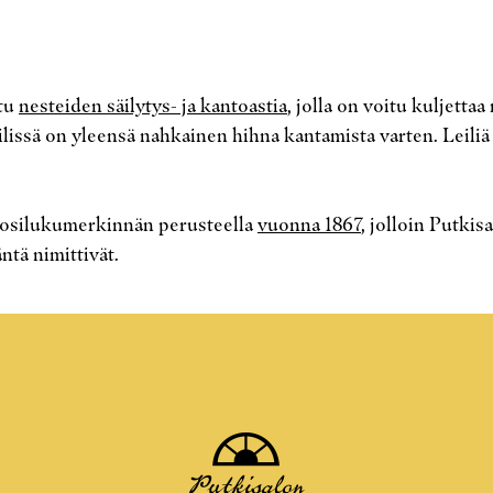
ttu
nesteiden säilytys- ja kantoastia
, jolla on voitu kuljettaa
 Leilissä on yleensä nahkainen hihna kantamista varten. Lei
 vuosilukumerkinnän perusteella
vuonna 1867
, jolloin Putki
tä nimittivät.