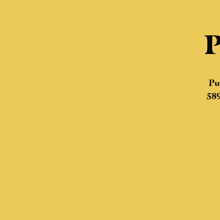
P
Pu
58