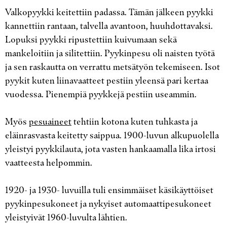
Valkopyykki keitettiin padassa. Tämän jälkeen pyykki
kannettiin rantaan, talvella avantoon, huuhdottavaksi.
Lopuksi pyykki ripustettiin kuivumaan sekä
mankeloitiin ja silitettiin. Pyykinpesu oli naisten työtä
ja sen raskautta on verrattu metsätyön tekemiseen. Isot
pyykit kuten liinavaatteet pestiin yleensä pari kertaa
vuodessa. Pienempiä pyykkejä pestiin useammin.
Myös
pesuaineet
tehtiin kotona kuten tuhkasta ja
eläinrasvasta keitetty saippua. 1900-luvun alkupuolella
yleistyi pyykkilauta, jota vasten hankaamalla lika irtosi
vaatteesta helpommin.
1920- ja 1930- luvuilla tuli ensimmäiset käsikäyttöiset
pyykinpesukoneet ja nykyiset automaattipesukoneet
yleistyivät 1960-luvulta lähtien.