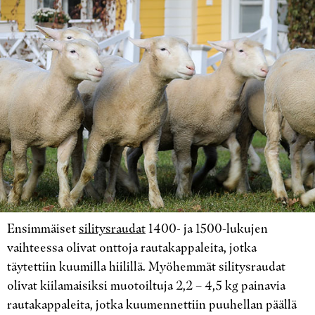
Ensimmäiset
silitysraudat
1400- ja 1500-lukujen
vaihteessa olivat onttoja rautakappaleita, jotka
täytettiin kuumilla hiilillä. Myöhemmät silitysraudat
olivat kiilamaisiksi muotoiltuja 2,2 – 4,5 kg painavia
rautakappaleita, jotka kuumennettiin puuhellan päällä