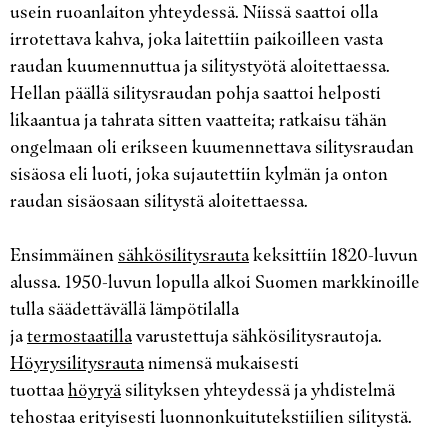
usein ruoanlaiton yhteydessä. Niissä saattoi olla
irrotettava kahva, joka laitettiin paikoilleen vasta
raudan kuumennuttua ja silitystyötä aloitettaessa.
Hellan päällä silitysraudan pohja saattoi helposti
likaantua ja tahrata sitten vaatteita; ratkaisu tähän
ongelmaan oli erikseen kuumennettava silitysraudan
sisäosa eli luoti, joka sujautettiin kylmän ja onton
raudan sisäosaan silitystä aloitettaessa.
Ensimmäinen
sähkösilitysrauta
keksittiin 1820-luvun
alussa. 1950-luvun lopulla alkoi Suomen markkinoille
tulla säädettävällä lämpötilalla
ja
termostaatilla
varustettuja sähkösilitysrautoja.
Höyrysilitysrauta
nimensä mukaisesti
tuottaa
höyryä
silityksen yhteydessä ja yhdistelmä
tehostaa erityisesti luonnonkuitutekstiilien silitystä.