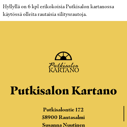
Hyllyllä on 6 kpl erikokoisia Putkisalon kartanossa
käytössä olleita rautaisia silitysrautoja.
Putkisalon Kartano
Putkisalontie 172
58900 Rantasalmi
Susanna Nuutinen