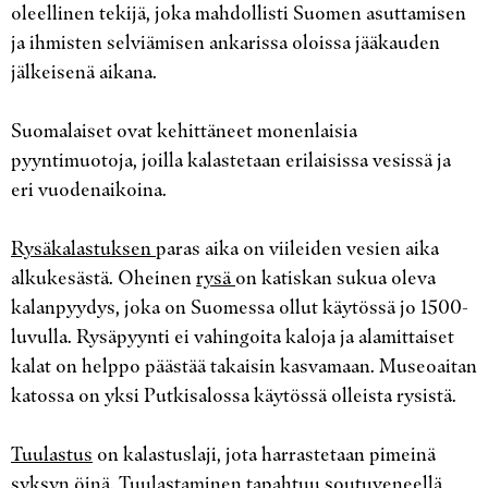
oleellinen tekijä, joka mahdollisti Suomen asuttamisen
ja ihmisten selviämisen ankarissa oloissa jääkauden
jälkeisenä aikana.
Suomalaiset ovat kehittäneet monenlaisia
pyyntimuotoja, joilla kalastetaan erilaisissa vesissä ja
eri vuodenaikoina.
Rysäkalastuksen
paras aika on viileiden vesien aika
alkukesästä. Oheinen
rysä
on katiskan sukua oleva
kalanpyydys, joka on Suomessa ollut käytössä jo 1500-
luvulla. Rysäpyynti ei vahingoita kaloja ja alamittaiset
kalat on helppo päästää takaisin kasvamaan. Museoaitan
katossa on yksi Putkisalossa käytössä olleista rysistä.
Tuulastus
on kalastuslaji, jota harrastetaan pimeinä
syksyn öinä. Tuulastaminen tapahtuu soutuveneellä,