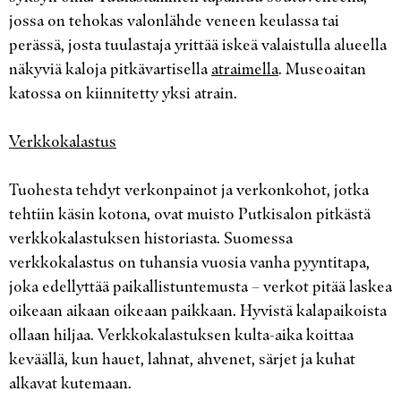
jossa on tehokas valonlähde veneen keulassa tai
perässä, josta tuulastaja yrittää iskeä valaistulla alueella
näkyviä kaloja pitkävartisella
atraimella
. Museoaitan
katossa on kiinnitetty yksi atrain.
Verkkokalastus
Tuohesta tehdyt verkonpainot ja verkonkohot, jotka
tehtiin käsin kotona, ovat muisto Putkisalon pitkästä
verkkokalastuksen historiasta. Suomessa
verkkokalastus on tuhansia vuosia vanha pyyntitapa,
joka edellyttää paikallistuntemusta – verkot pitää laskea
oikeaan aikaan oikeaan paikkaan. Hyvistä kalapaikoista
ollaan hiljaa. Verkkokalastuksen kulta-aika koittaa
keväällä, kun hauet, lahnat, ahvenet, särjet ja kuhat
alkavat kutemaan.