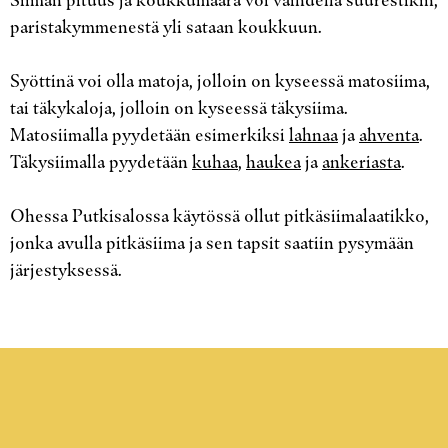
Siiman pituus ja koukkumäärä voi vaihdella suurestikin,
paristakymmenestä yli sataan koukkuun.
Syöttinä voi olla matoja, jolloin on kyseessä matosiima,
tai täkykaloja, jolloin on kyseessä täkysiima.
Matosiimalla pyydetään esimerkiksi
lahnaa
ja
ahventa
.
Täkysiimalla pyydetään
kuhaa
,
haukea
ja
ankeriasta
.
Ohessa Putkisalossa käytössä ollut pitkäsiimalaatikko,
jonka avulla pitkäsiima ja sen tapsit saatiin pysymään
järjestyksessä.