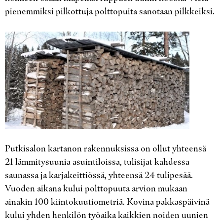
pienemmiksi pilkottuja polttopuita sanotaan pilkkeiksi.
Putkisalon kartanon rakennuksissa on ollut yhteensä
21 lämmitysuunia asuintiloissa, tulisijat kahdessa
saunassa ja karjakeittiössä, yhteensä 24 tulipesää.
Vuoden aikana kului polttopuuta arvion mukaan
ainakin 100 kiintokuutiometriä. Kovina pakkaspäivinä
kului yhden henkilön työaika kaikkien noiden uunien