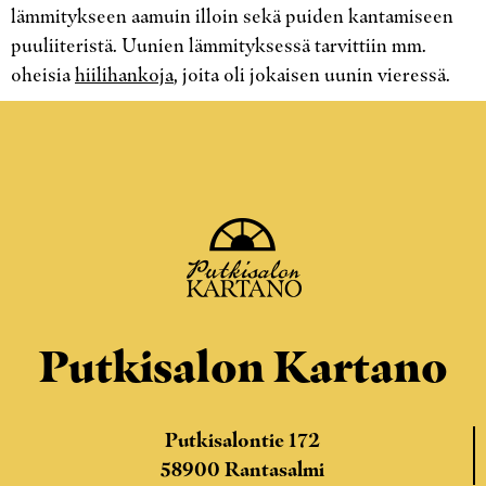
lämmitykseen aamuin illoin sekä puiden kantamiseen
puuliiteristä. Uunien lämmityksessä tarvittiin mm.
oheisia
hiilihankoja
, joita oli jokaisen uunin vieressä.
Putkisalon Kartano
Putkisalontie 172
58900 Rantasalmi