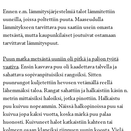
Ennen e.m. lämmitysjärjestelmiä talot lämmitettiin
uuneilla, joissa poltettiin puuta. Maaseudulla
lämmitykseen tarvittava puu saatiin usein omasta
metsästä, mutta kaupunkilaiset joutuivat ostamaan
tarvittavat lämmityspuut.
Puun matka metsästä uuniin oli pitkä ja paljon työtä
vaativa
. Ensin kasvava puu oli kaadettava talvella ja
sahattava sopivanpituisiksi rangoiksi. Sitten
puunrungot kuljetettiin hevosen vetämällä reellä
lähemmäksi taloa. Rangat sahattiin ja halkaistiin käsin n.
metrin mittaisiksi haloiksi, jotka pinottiin. Halkaistu
puu kuivuu nopeammin. Näissä halkopinoissa puu sai
kuivua jopa kaksi vuotta, koska märkä puu palaa
huonosti. Kuivuneet halot katkaistiin kahteen tai
kolmeen osaan klapeiksi riippuen uunin koosta. Vielä